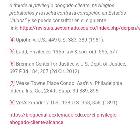
o fraude al privilegio abogado-cliente: privilegios
probatorios y la lucha contra la corrupción en Estados
Unidos”
y se puede consultar en el siguiente
link:
https://revistas.uexternado.edu.co/index.php/derpen
[4]
Upjohn v. U.S., 449 U.S. 383, 389 (1981).
[5]
Ladd, Privileges, 1965 law & soc. ord. 555, 577
[6]
Brennan Center for Justice v. U.S. Dept. of Justice,
697 F.3d 184, 207 (2d Cir. 2012)
[7]
Véase Towne Place Condo. Ass’n v. Philadelphia
Indem. Ins. Co., 284 F. Supp. 3d 889, 895
[8]
VerAlexander v. U.S., 138 U.S. 353, 358, (1891).
https://blogpenal.uexternado.edu.co/el-privilegio-
abogado-cliente-alcance