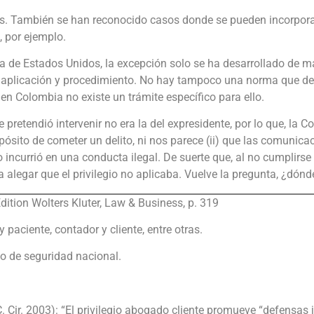
es. También se han reconocido casos donde se pueden incorpora
, por ejemplo.
a de Estados Unidos, la excepción solo se ha desarrollado de m
aplicación y procedimiento. No hay tampoco una norma que desar
en Colombia no existe un trámite específico para ello.
 pretendió intervenir no era la del expresidente, por lo que, la 
sito de cometer un delito, ni nos parece (ii) que las comunicac
 incurrió en una conducta ilegal. De suerte que, al no cumplirse
 alegar que el privilegio no aplicaba. Vuelve la pregunta, ¿dónde
Edition Wolters Kluter, Law & Business, p. 319
paciente, contador y cliente, entre otras.
o de seguridad nacional.
C. Cir. 2003): “El privilegio abogado cliente promueve “defensas j