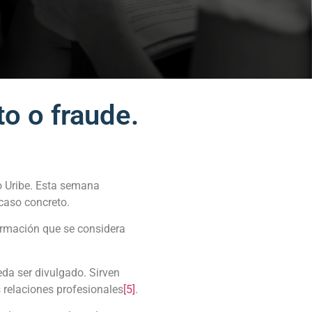
to o fraude.
o Uribe. Esta semana
caso concreto.
nformación que se considera
eda ser divulgado. Sirven
s relaciones profesionales
[5]
.