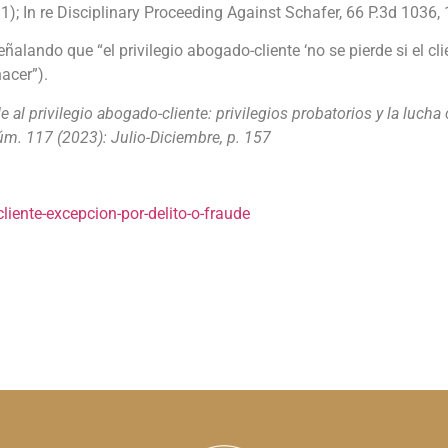
1); In re Disciplinary Proceeding Against Schafer, 66 P.3d 1036
eñalando que “el privilegio abogado-cliente ‘no se pierde si el 
acer”).
e al privilegio abogado-cliente: privilegios probatorios y la luch
úm. 117 (2023): Julio-Diciembre, p. 157
liente-excepcion-por-delito-o-fraude