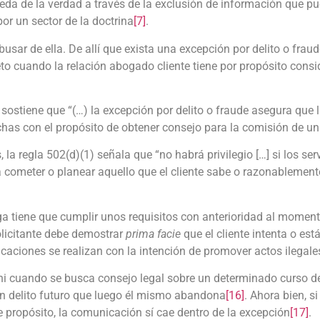
da de la verdad a través de la exclusión de información que pue
or un sector de la doctrina
[7]
.
usar de ella. De allí que exista una excepción por delito o frau
reto cuando la relación abogado cliente tiene por propósito cons
sostiene que “(…) la excepción por delito o fraude asegura que 
has con el propósito de obtener consejo para la comisión de un
la regla 502(d)(1) señala que “no habrá privilegio […] si los se
a cometer o planear aquello que el cliente sabe o razonablemen
ega tiene que cumplir unos requisitos con anterioridad al moment
solicitante debe demostrar
prima facie
que el cliente intenta o es
caciones se realizan con la intención de promover actos ilegale
 ni cuando se busca consejo legal sobre un determinado curso d
 un delito futuro que luego él mismo abandona
[16]
. Ahora bien, s
e propósito, la comunicación sí cae dentro de la excepción
[17]
.