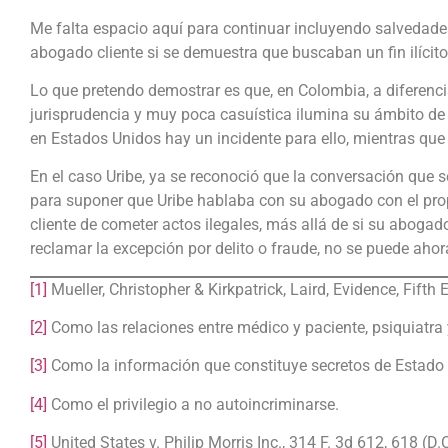
Me falta espacio aquí para continuar incluyendo salvedad
abogado cliente si se demuestra que buscaban un fin ilícito
Lo que pretendo demostrar es que, en Colombia, a diferenci
jurisprudencia y muy poca casuística ilumina su ámbito de 
en Estados Unidos hay un incidente para ello, mientras que 
En el caso Uribe, ya se reconoció que la conversación que se
para suponer que Uribe hablaba con su abogado con el propó
cliente de cometer actos ilegales, más allá de si su abogado
reclamar la excepción por delito o fraude, no se puede ahora
[1]
Mueller, Christopher & Kirkpatrick, Laird, Evidence, Fifth 
[2]
Como las relaciones entre médico y paciente, psiquiatra y 
[3]
Como la información que constituye secretos de Estado 
[4]
Como el privilegio a no autoincriminarse.
[5]
United States v. Philip Morris Inc., 314 F. 3d 612, 618 (D.