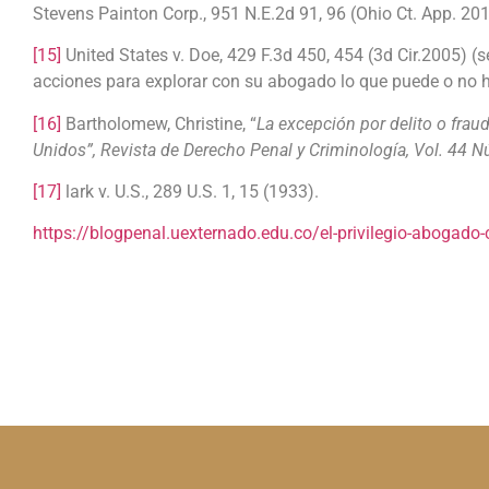
Stevens Painton Corp., 951 N.E.2d 91, 96 (Ohio Ct. App. 201
[15]
United States v. Doe, 429 F.3d 450, 454 (3d Cir.2005) (s
acciones para explorar con su abogado lo que puede o no h
[16]
Bartholomew, Christine, “
La excepción por delito o fraud
Unidos”, Revista de Derecho Penal y Criminología,
Vol. 44 N
[17]
lark v. U.S., 289 U.S. 1, 15 (1933).
https://blogpenal.uexternado.edu.co/el-privilegio-abogado-c