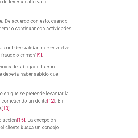
de tener un alto valor
de. De acuerdo con esto, cuando
iderar o continuar con actividades
la confidencialidad que envuelve
 fraude o crimen”
[9]
.
rvicios del abogado fueron
te debería haber sabido que
o en que se pretende levantar la
tá cometiendo un delito
[12]
. En
s
[13]
.
e acción
[15]
. La excepción
i el cliente busca un consejo