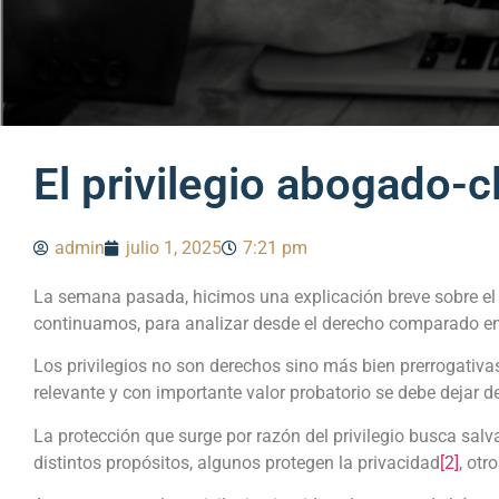
El privilegio abogado-c
admin
julio 1, 2025
7:21 pm
La semana pasada, hicimos una explicación breve sobre el a
continuamos, para analizar desde el derecho comparado en 
Los privilegios no son derechos sino más bien prerrogativas
relevante y con importante valor probatorio se debe dejar d
La protección que surge por razón del privilegio busca salv
distintos propósitos, algunos protegen la privacidad
[2]
, otr