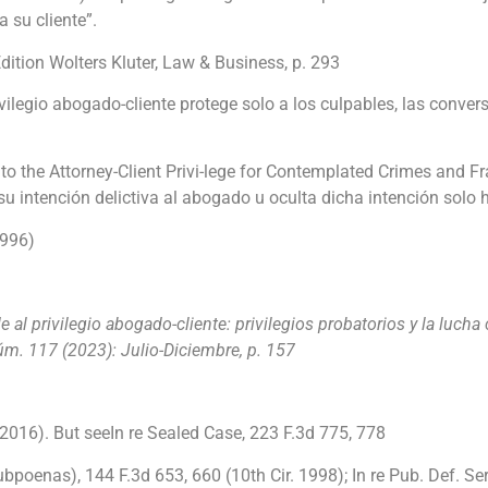
 su cliente”.
Edition Wolters Kluter, Law & Business, p. 293
vilegio abogado-cliente protege solo a los culpables, las conve
 to the Attorney-Client Privi-lege for Contemplated Crimes and Fr
 su intención delictiva al abogado u oculta dicha intención solo h
1996)
e al privilegio abogado-cliente: privilegios probatorios y la luch
úm. 117 (2023): Julio-Diciembre, p. 157
 2016). But seeIn re Sealed Case, 223 F.3d 775, 778
ubpoenas), 144 F.3d 653, 660 (10th Cir. 1998); In re Pub. Def. Ser