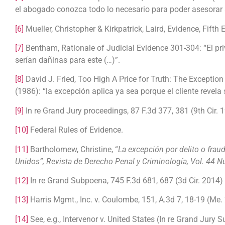
el abogado conozca todo lo necesario para poder asesorar a
[6]
Mueller, Christopher & Kirkpatrick, Laird, Evidence, Fifth 
[7]
Bentham, Rationale of Judicial Evidence 301-304: “El pri
serían dañinas para este (…)”.
[8]
David J. Fried, Too High A Price for Truth: The Exception
(1986): “la excepción aplica ya sea porque el cliente revela
[9]
In re Grand Jury proceedings, 87 F.3d 377, 381 (9th Cir. 
[10]
Federal Rules of Evidence.
[11]
Bartholomew, Christine, “
La excepción por delito o fraud
Unidos”, Revista de Derecho Penal y Criminología,
Vol. 44 N
[12]
In re Grand Subpoena, 745 F.3d 681, 687 (3d Cir. 2014)
[13]
Harris Mgmt., Inc. v. Coulombe, 151, A.3d 7, 18-19 (Me.
[14]
See, e.g., Intervenor v. United States (In re Grand Jury S