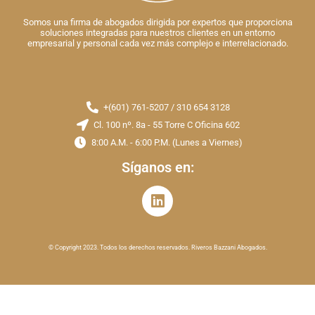
Somos una firma de abogados dirigida por expertos que proporciona
soluciones integradas para nuestros clientes en un entorno
empresarial y personal cada vez más complejo e interrelacionado.
+(601) 761-5207 / 310 654 3128
Cl. 100 nº. 8a - 55 Torre C Oficina 602
8:00 A.M. - 6:00 P.M. (Lunes a Viernes)
Síganos en:
© Copyright 2023. Todos los derechos reservados. Riveros Bazzani Abogados.